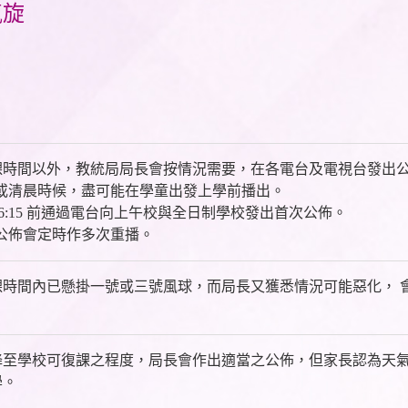
氣旋
課時間以外，教統局局長會按情況需要，在各電台及電視台發出
傍晚或清晨時候，盡可能在學童出發上學前播出。
早上 6:15 前通過電台向上午校與全日制學校發出首次公佈。
上述公佈會定時作多次重播。
課時間內已懸掛一號或三號風球，而局長又獲悉情況可能惡化， 
降至學校可復課之程度，局長會作出適當之公佈，但家長認為天
學。