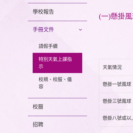
學校報告
(一)懸掛
手冊文件
請假手續
特別天氣上課指
示
天氣情況
校規、校服、儀
懸掛一號風球
容
懸掛三號風球
校曆
懸掛八號或以
招聘