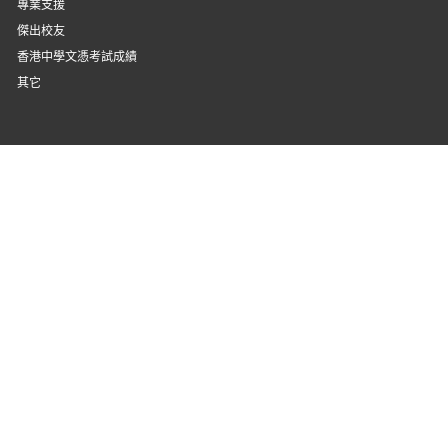
專業支援
傑出校友
香港中學文憑考試成績
其它
校友
登入
天循校友會
eClass
Gmail
Google Drive