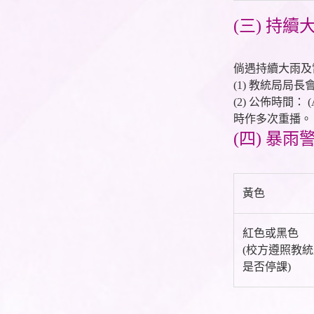
(三) 持
倘遇持續大雨及
(1) 教統局
(2) 公佈時間
時作多次重播。
(四) 暴
黃色
紅色或黑色
(校方遵照教
是否停課)