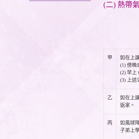
(二) 熱帶
甲
如在上
(1) 
(2) 
(3) 
乙
如在上
返家。
丙
如風球
子弟上