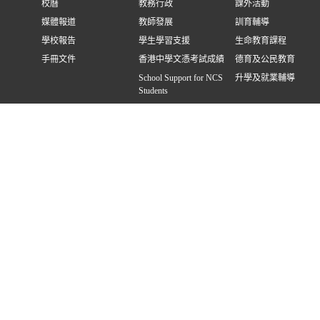
校曆
教務行政
課外活動
媒體報道
教師發展
訓育輔導
學校報告
學生學習支援
生命教育課程
手冊文件
香港中學文憑考試成績
德育及公民教育
School Support for NCS
升學及就業輔導
Students
入學資訊
連結
家長
中一新生
常用系統
eClass 系統指引
插班生
專業伙伴
家長教師會