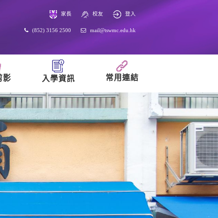
家長
校友
登入
(852) 3156 2500
mail@tswmc.edu.hk
常用連結
剪影
入學資訊