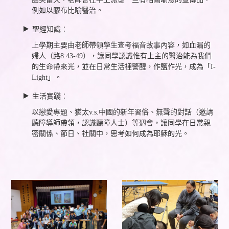
例如以膠布比喻醫治。
聖經知識︰
上學期主要由老師帶領學生查考福音故事內容，如血漏的
婦人（路8:43-49），讓同學認識惟有上主的醫治能為我們
的生命帶來光，並在日常生活裡警醒，作鹽作光，成為「I-
Light」。
生活實踐︰
以戀愛專題、猶太v.s.中國的新年習俗、無聲的對話（邀請
聽障導師帶領，認識聽障人士）等週會，讓同學在日常親
密關係、節日、社關中，思考如何成為耶穌的光。