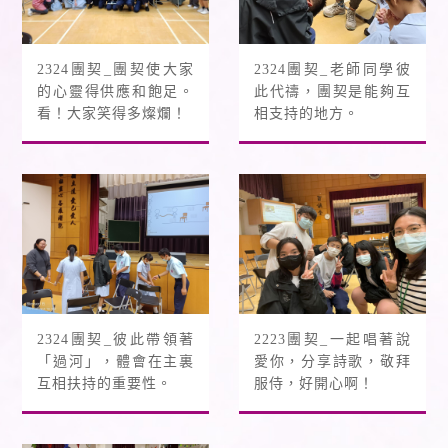
2324團契_團契使大家
2324團契_老師同學彼
的心靈得供應和飽足。
此代禱，團契是能夠互
看！大家笑得多燦爛！
相支持的地方。
2324團契_彼此帶領著
2223團契_一起唱著說
「過河」，體會在主裏
愛你，分享詩歌，敬拜
互相扶持的重要性。
服侍，好開心啊！