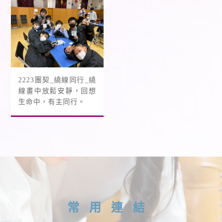
2223團契_繞線同行_繞
線畫中放鬆安靜，回想
生命中，有主同行。
常用連結