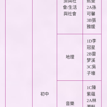
濟與社
熙雯
會/生活
2A孫
與社會
可馨
3B張
雅媛
1D李
冠星
2B雷
地理
梦溪
3C吳
子壕
1C陳
初中
紫蘊
2A林
音樂
灝軒