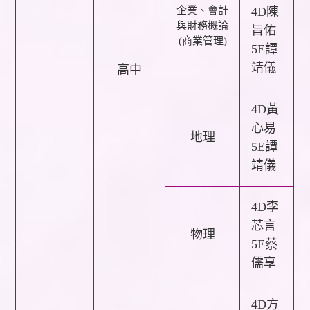
企業、會計
4D陳
與財務概論
旨佑
(商業管理)
5E譚
靖儀
高中
4D黃
心易
地理
5E譚
靖儀
4D李
芯言
物理
5E蔡
儒享
4D方