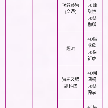
視覺藝術
5B鍾
(文憑)
燊悅
5E蔡
枷鋋
4D吳
咏欣
經濟
5E楊
祈康
4D何
資訊及通
潤桐
訊科技
5E蔡
儒享
4C吳