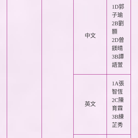
1D郭
子瑜
2B劉
顥
中文
2D曾
鎂晴
3B譚
語萱
1A張
智恆
2C陳
英文
育霖
3B練
芷秀