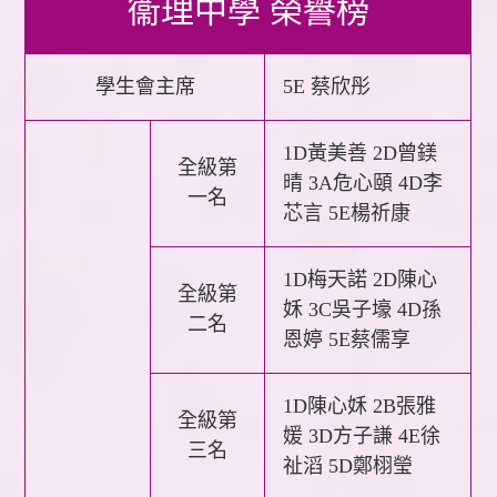
衞理中學 榮譽榜
學生會主席
5E 蔡欣彤
1D黃美善 2D曾鎂
全級第
晴 3A危心頤 4D李
一名
芯言 5E楊祈康
1D梅天諾 2D陳心
全級第
姀 3C吳子壕 4D孫
二名
恩婷 5E蔡儒享
1D陳心姀 2B張雅
全級第
媛 3D方子謙 4E徐
三名
祉滔 5D鄭栩瑩