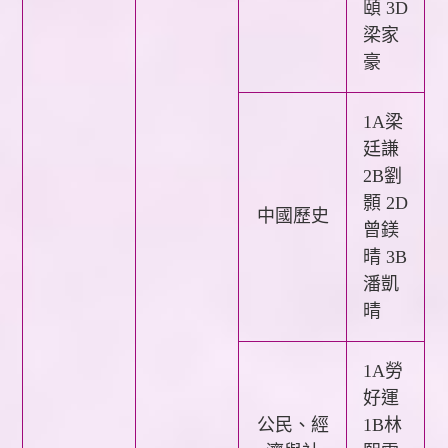
頤 3D
梁家
豪
1A梁
廷謙
2B劉
顥
2D
中國歷史
曾鎂
晴 3B
潘凱
晴
1A勞
好運
公民、經
1B林