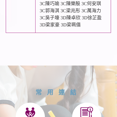
3C陳巧瑜 3C陳樂殷 3C何安琪
3C郭海淇 3C梁兆彤 3C萬海力
3C吳子壕 3D陳卓欣 3D徐芷盈
3D梁家豪 3D梁珮僖
常用連結