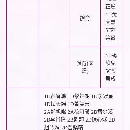
芷彤
4D黃
體育
天慧
5E許
笑薇
4D楊
體育(文
煥兒
憑)
5C葉
君成
1D黃智聰 1D黎芷朗 1D李冠星
1D梅天諾 1D黃美善
2A鄭帆晞 2A孫可馨 2B雷梦溪
2B李尚隆 2B劉顥 2D陳心姀 2D
趙欣陶 2D曾鎂晴