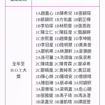
1A趙嘉心 1B陳希兒 1B張穎琛
1B蔡穎欣 1B方佑嘉 1B劉芷樺
1B李珀琛 1B林熙雯 1B張恩政
1C陳立仁 1C陳鈺瀅 1C甄韻婷
1C余熙童 1D趙樂童 1D李坤銘
1D李冠星 1D陸明慧 1D黃美善
2A鄭帆晞 2A林灝軒 2A梁灝朗
2A孫可馨 2A冼頌倫 2B吳泯希
全年至
2C陳靖童 2C陳育霖 2C鄒卓希
H.O.T.大
2C鄭曉嵐 2C黃綽熹 2C黃苡諾
獎
2D陳心姀 2D羅靖安 2D曾鎂晴
3A陳鈺琳 3A蔡卓峰 3A何穎姸
3A梁樂瑤 3A梁珮嘉 3A危心頤
3B張雅媛 3B馮子琦 3B馮泳澄
3B梁嘉兒 3B潘凱晴 3B譚語萱