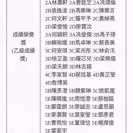
2A林灝軒 2A曾銓芝 2A冼頌倫
2B張逸浚 2B馮樂琳 2C陳樂言
2C何文軒 2C羅芊予 2C黃綽熹
2D梁俊愉 2D廖寶汶
成績榮譽
3A何穎姸 3A冼俊傑 3B馮子琦
獎
3B賴裕媛 3B馬卓琳 3C蔡善美
(乙級成績
3C何安琪 3C梁兆彤 3C林俞汛
獎)
3D徐芷盈 3D羅芯兒 3D梁珮僖
3D梁天朗 3D林志揚
4C李家智 4D蔡炫基 4D黃芷瑩
4D詹博昊
5B陳彥澄 5B魏紫琳 5C姚凱嵐
5E陳曉嵐 5E周愷澄 5E蔡枷鋋
5E鄺霆朗 5E廖誠志 5E盧思韻
5E麥灝賢 5E莫家瑩 5E鄧彥君
5E曹佩怡 5E董瑋信 5E楊燁俊
5E葉家宇