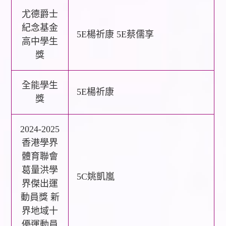
尤德爵士
紀念基金
5E楊祈康 5E蔡儒享
高中學生
獎
全能學生
5E楊祈康
獎
2024-2025
香港學界
體育聯會
葛量洪學
5C姚凱嵐
界傑出運
動員獎 新
界地域十
優運動員