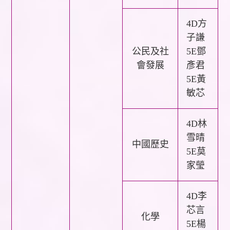
4D方
子謙
公民及社
5E鄧
會發展
彥君
5E黃
敏芯
4D林
雪晴
中國歷史
5E莫
家瑩
4D李
芯言
化學
5E楊