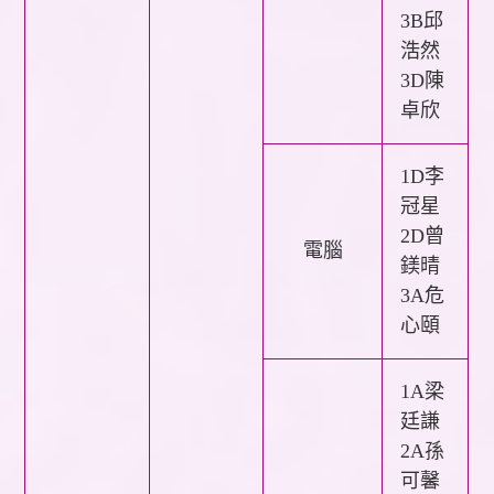
3B邱
浩然
3D陳
卓欣
1D李
冠星
2D曾
電腦
鎂晴
3A危
心頤
1A梁
廷謙
2A孫
可馨