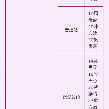
1D周
昕盈
2D陳
普通話
心姀
3D梁
家豪
1A黃
思欣
1B段
天心
2D曾
鎂晴
視覺藝術
3A危
心頤