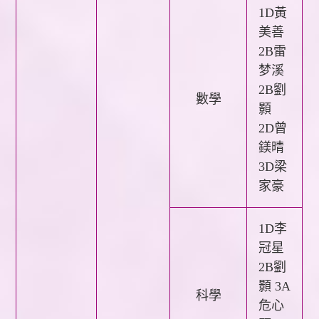
1D黃
美善
2B雷
梦溪
2B劉
數學
顥
2D曾
鎂晴
3D梁
家豪
1D李
冠星
2B劉
顥
3A
科學
危心