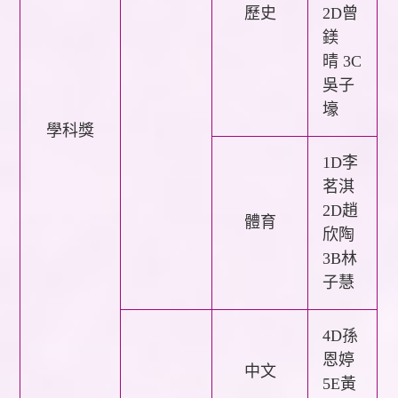
歷史
2D曾
鎂
晴
3C
吳子
壕
學科獎
1D李
茗淇
2D趙
體育
欣陶
3B林
子慧
4D孫
恩婷
中文
5E黃