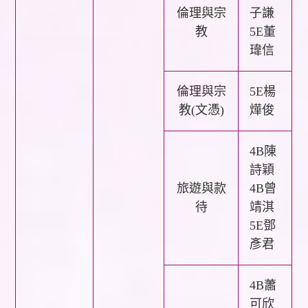
倫理與宗
子謙
教
5E董
瑋信
倫理與宗
5E楊
教(文憑)
燁俊
4B陳
詩穎
旅遊與款
4B曾
待
靖淇
5E鄧
彥君
4B蕭
可欣