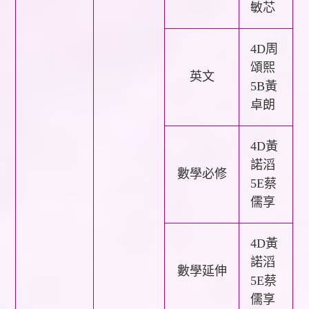
敏芯
4D周
頌熙
英文
5B黃
卓朗
4D黃
諾滔
數學必修
5E蔡
儒享
4D黃
諾滔
數學延伸
5E蔡
儒享