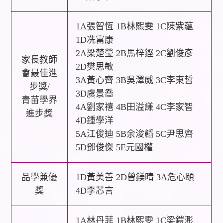
1A張智恆 1B林熙雯 1C陳紫蘊
1D冼富康
2A梁楚瑩 2B馬梓鏗 2C劉俊彥
家長教師
2D樊思敏
會最佳進
3A黃心齊 3B吳澤威 3C李東哲
步獎/
3D虞景喬
青苗學界
4A劉家禧 4B田溢謙 4C李家智
進步獎
4D鍾學洋
5A江俊迪 5B余浚韜 5C尹思齊
5D鄧俊傑 5E元國權
品學兼優
1D黃美善 2D曾鎂晴 3A危心頤
獎
4D李芯言
1A林丹菲 1B林熙雯 1C梁鎧浵