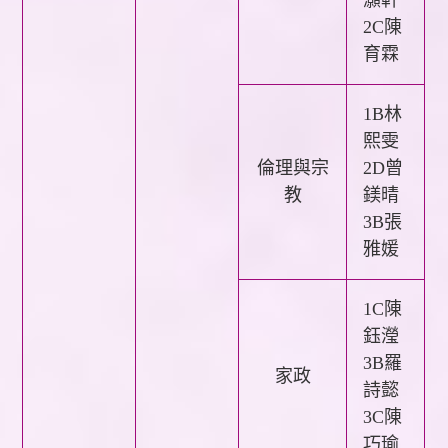
2C陳
育霖
1B林
熙雯
倫理與宗
2D曾
教
鎂晴
3B張
雅媛
1C陳
鈺瀅
3B羅
家政
詩懿
3C陳
巧瑜