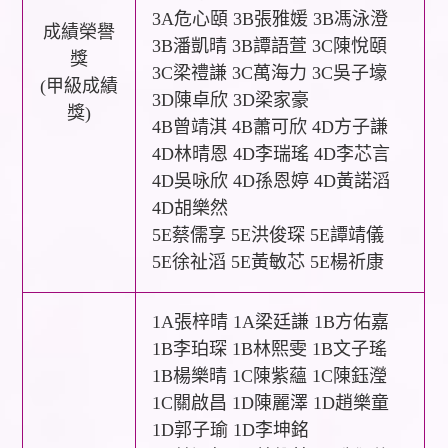
3A危心頤 3B張雅媛 3B馮泳澄
成績榮譽
3B潘凱晴 3B譚語萱 3C陳悅頤
獎
3C梁禮謙 3C萬海力 3C吳子壕
(甲級成績
3D陳卓欣 3D梁家豪
獎)
4B曾靖淇 4B蕭可欣 4D方子謙
4D林晴恩 4D李瑞瑤 4D李芯言
4D吳咏欣 4D孫恩婷 4D黃諾滔
4D胡樂然
5E蔡儒享 5E洪俊琛 5E譚靖儀
5E徐祉滔 5E黃敏芯 5E楊祈康
1A張梓晴 1A梁廷謙 1B方佑嘉
1B李珀琛 1B林熙雯 1B文子瑤
1B楊樂晴 1C陳紫蘊 1C陳鈺瀅
1C關啟昌 1D陳麗澤 1D趙樂童
1D郭子瑜 1D李坤銘