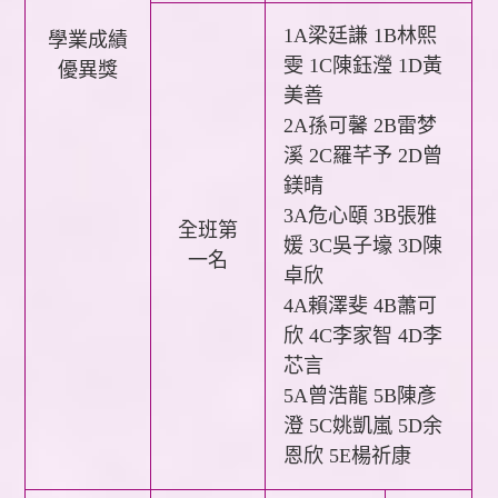
1A梁廷謙 1B林熙
學業成績
雯 1C陳鈺瀅 1D黃
優異獎
美善
2A孫可馨 2B雷梦
溪 2C羅芊予 2D曾
鎂晴
3A危心頤 3B張雅
全班第
媛 3C吳子壕 3D陳
一名
卓欣
4A賴澤斐 4B蕭可
欣 4C李家智 4D李
芯言
5A曾浩龍 5B陳彥
澄 5C姚凱嵐 5D余
恩欣 5E楊祈康