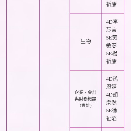
祈康
4D李
芯言
5E黃
生物
敏芯
5E楊
祈康
4D孫
恩婷
企業、會計
4D胡
與財務概論
樂然
(會計)
5E徐
祉滔