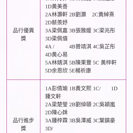
1D黃美善
2A林灝軒 2B劉灝 2C黃綽熹
2D蔡羨妤
品行優異
3A梁佩嘉 3B張雅媛 3C梁兆彤
獎
3D梁佩僖
4A / 4B曾靖淇 4C吳芷彤
4D黃心易
5A林婧淇 5B陳果豐 5C 黃梓軒
5D余恩欣 5E楊祈康
1A彭倩瑜 1B黃文熙 1C/ 1D
鍾文軒
2A梁楚瑩 2B劉倬頤 2C吳穎嵐
2D陳心姀
品行進步
3A鍾梓霖 3B吳澤威 3C葉鎮豪
獎
3D/