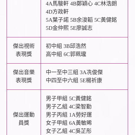
4A馬駿軒 4B鄭穎心 4C林浩朗
4D方政軒
5A葉子諾 5B余浚韜 5C黃健銘
5D金仲熙 5E廖誠志
傑出視術
初中組 3B邱浩然
表現獎
高中組 6C郭珮瓏
傑出音樂
中一至中三組 3A冼俊傑
表現獎
中四至中六組 5E楊祈康
男子甲組 5C黃健銘
男子乙組 4C梁智勤
傑出運動
男子丙組 1A勞好運
員獎
女子甲組 6A黃敏晞
女子乙組 4C吳芷彤