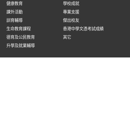
健康教育
學校成就
課外活動
專業支援
訓育輔導
傑出校友
生命教育課程
香港中學文憑考試成績
德育及公民教育
其它
升學及就業輔導
校園剪影
入學資訊
相片
中一新生
影片
插班生
連結
家長
常用系統
eClass 系統指引
專業伙伴
家長教師會