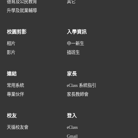
德育及公民教育
其它
升學及就業輔導
校園剪影
入學資訊
相片
中一新生
影片
插班生
連結
家長
常用系統
eClass 系統指引
專業伙伴
家長教師會
校友
登入
天循校友會
eClass
Gmail