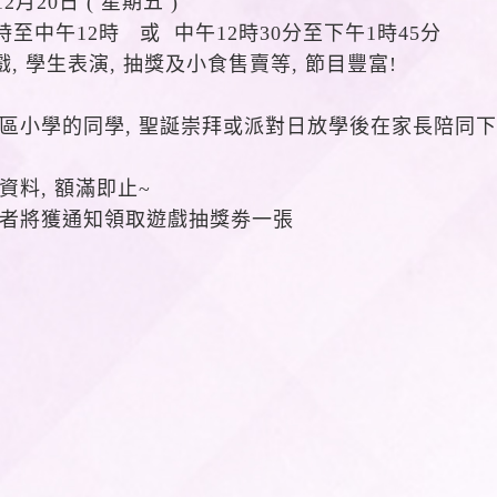
12月20日 ( 星期五 )
1時至中午12時 或 中午12時30分至下午1時45分
戲, 學生表演, 抽獎及小食售賣等, 節目豐富!
區小學的同學, 聖誕崇拜或派對日放學後在家長陪同下蒞
資料, 額滿即止~
者將獲通知領取遊戲抽獎劵一張