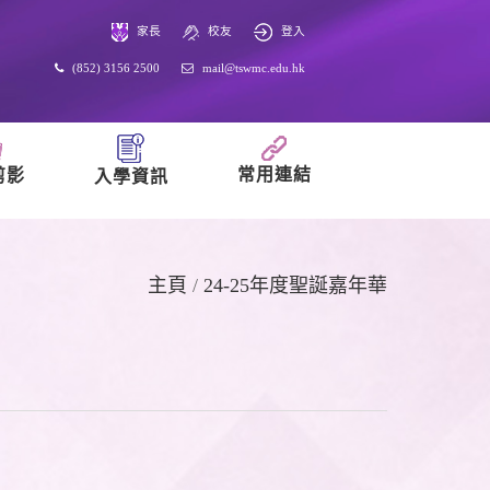
家長
校友
登入
(852) 3156 2500
mail@tswmc.edu.hk
常用連結
剪影
入學資訊
主頁
/
24-25年度聖誕嘉年華