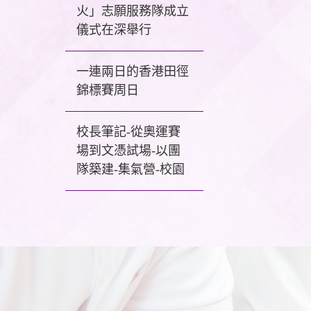
火」志願服務隊成立
儀式在深舉行
一連兩日的香港田徑
錦標賽周日
校長筆記-從奧運賽
場到文憑試場-以團
隊築建-集氣營-校園