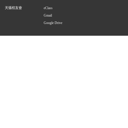
天循校友會
eClass
Gmail
Google Drive