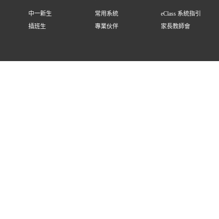
中一新生
常用系統
eClass 系統指引
插班生
專業伙伴
家長教師會
計由
Design Factory
提供