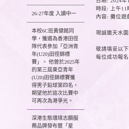
日期: 2024年
時段: 上午1
26-27年度 入讀中一
內容: 攤位遊
本校6C班黃健銘同
現誠邀天水圍
學，獲選為香港田徑
隊代表參加「亞洲青
敬請填妥以下
年(U20)田徑錦標
每位成功報名
賽」。 他曾於2025年
的第三屆東亞青年
(U20)田徑錦標賽獲
得男子鉛球第四名，
期望他於這次比賽中
可再次為港爭光。
深港生態環境志願服
務品牌發布暨「星