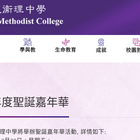
學與教
生命教育
成就
校園
們
5年度聖誕嘉年華
理中學將舉辦聖誕嘉年華活動, 詳情如下: