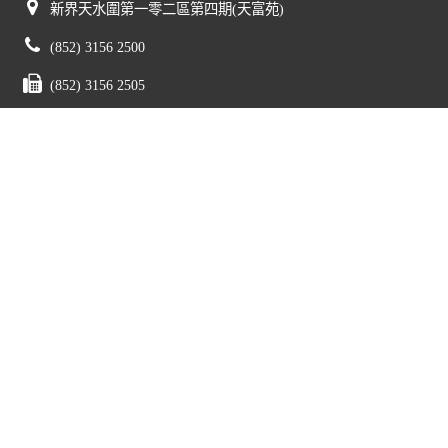
新界天水圍第一零二區第四期(天富苑)
(852) 3156 2500
(852) 3156 2505
mail@tswmc.edu.hk
版權所有© 2023天水圍循道衞理中學 網頁設計由
Design