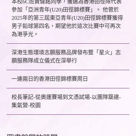
本校6C班黃健銘同學，獲選為香港田徑隊代表
參加「亞洲青年(U20)田徑錦標賽」。 他曾於
2025年的第三屆東亞青年(U20)田徑錦標賽獲得
男子鉛球第四名，期望他於這次比賽中可再次
為港爭光。
深港生態環境志願服務品牌發布暨「星火」志
願服務隊成立儀式在深舉行
一連兩日的香港田徑錦標賽周日
校長筆記-從奧運賽場到文憑試場-以團隊築建-
集氣營-校園