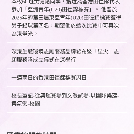
本校6C班黃健銘同學，獲選為香港田徑隊代表
參加「亞洲青年(U20)田徑錦標賽」。 他曾於
2025年的第三屆東亞青年(U20)田徑錦標賽獲得
男子鉛球第四名，期望他於這次比賽中可再次
為港爭光。
深港生態環境志願服務品牌發布暨「星火」志
願服務隊成立儀式在深舉行
一連兩日的香港田徑錦標賽周日
校長筆記-從奧運賽場到文憑試場-以團隊築建-
集氣營-校園