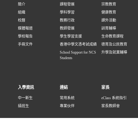
簡介
課程發展
宗教教育
組織
學科學習
健康教育
校曆
教務行政
課外活動
媒體報道
教師發展
訓育輔導
學校報告
學生學習支援
生命教育課程
手冊文件
香港中學文憑考試成績
德育及公民教育
School Support for NCS
升學及就業輔導
Students
入學資訊
連結
家長
中一新生
常用系統
eClass 系統指引
插班生
專業伙伴
家長教師會