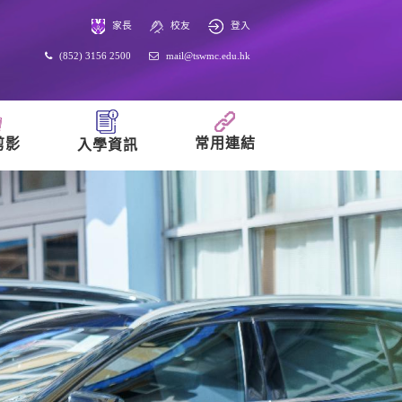
家長
校友
登入
(852) 3156 2500
mail@tswmc.edu.hk
常用連結
剪影
入學資訊