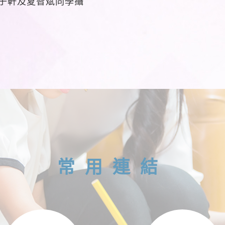
子軒及夏智斌同學攝
常用連結