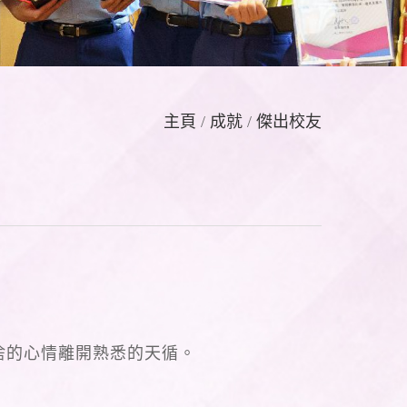
主頁
/
成就
/
傑出校友
捨的心情離開熟悉的天循。