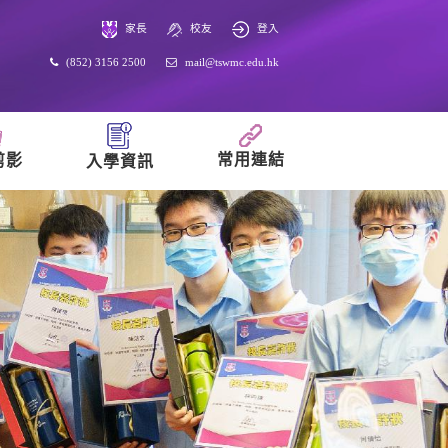
家長
校友
登入
(852) 3156 2500
mail@tswmc.edu.hk
常用連結
剪影
入學資訊