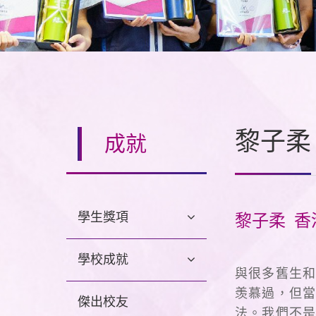
黎子柔
成就
學生獎項
黎子柔 香
學校成就
與很多舊生和
羡慕過，但當
傑出校友
法。我們不是