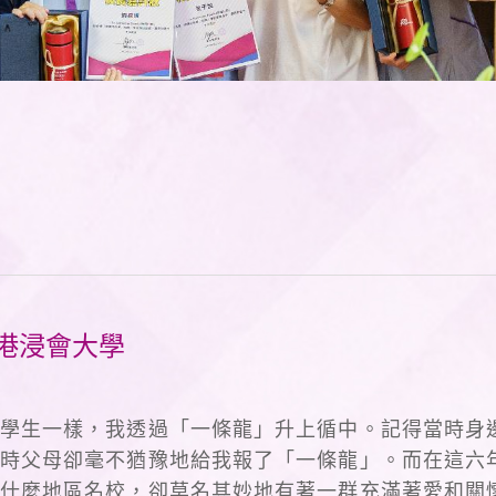
港浸會大學
學生一樣，我透過「一條龍」升上循中。記得當時身
時父母卻毫不猶豫地給我報了「一條龍」。而在這六
什麼地區名校，卻莫名其妙地有著一群充滿著愛和關