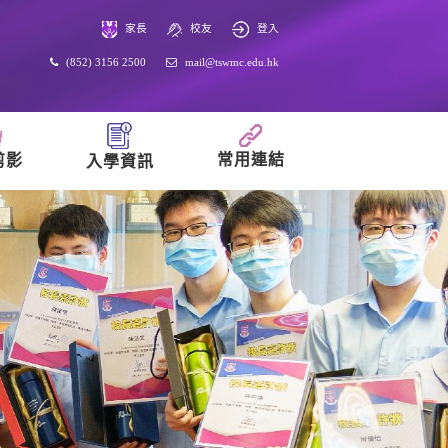
家長
校友
登入
(852) 3156 2500
mail@tswmc.edu.hk
常用連結
剪影
入學資訊