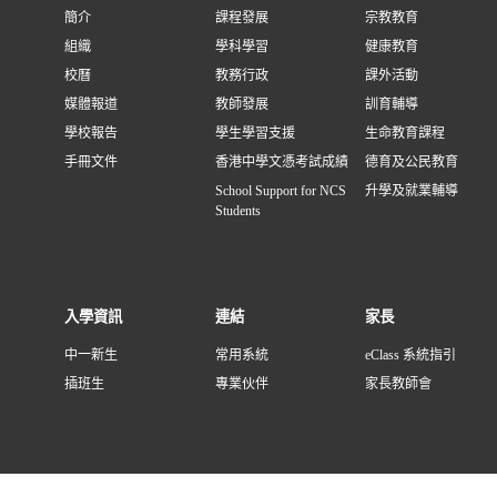
簡介
課程發展
宗教教育
組織
學科學習
健康教育
校曆
教務行政
課外活動
媒體報道
教師發展
訓育輔導
學校報告
學生學習支援
生命教育課程
手冊文件
香港中學文憑考試成績
德育及公民教育
School Support for NCS
升學及就業輔導
Students
入學資訊
連結
家長
中一新生
常用系統
eClass 系統指引
插班生
專業伙伴
家長教師會