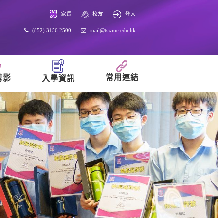
家長
校友
登入
(852) 3156 2500
mail@tswmc.edu.hk
常用連結
剪影
入學資訊