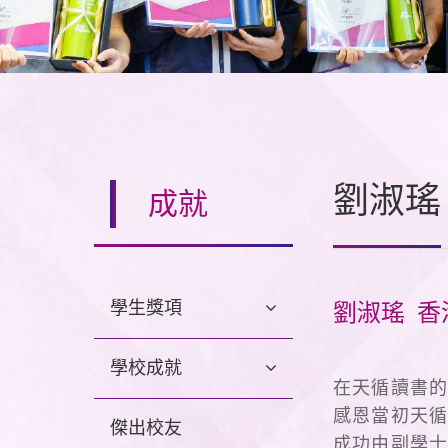
劉淑瑤
成就
學生獎項
劉淑瑤 香
學校成就
在天循讀書的
感恩當初天循
傑出校友
成功由副學士